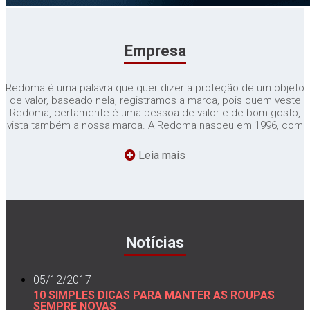
Empresa
Redoma é uma palavra que quer dizer a proteção de um objeto
de valor, baseado nela, registramos a marca, pois quem veste
Redoma, certamente é uma pessoa de valor e de bom gosto,
vista também a nossa marca. A Redoma nasceu em 1996, com
uma pequena estamparia e 3 máquinas de costura, atendendo
somente a região Oeste de Santa Catarina, com o passar do
Leia mais
tempo a empresa se desenvolveu, hoje atendemos todo o Sul
do Brasil, na linha de uniformes esportivos, uniformes
industriais, uniformes colegiais, camisetas, camisas pólo,
bermudas e bonés promocionais. Completa estamparia na
linha de serigrafia, trânsfer e bordados....
Notícias
05/12/2017
10 SIMPLES DICAS PARA MANTER AS ROUPAS
SEMPRE NOVAS