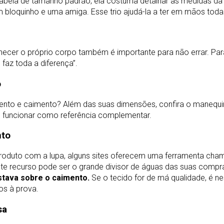
a tabela de tamanho padrão, ela costuma detalhar as medidas da
um bloquinho e uma amiga. Esse trio ajudá-la a ter em mãos tod
cer o próprio corpo também é importante para não errar. Para 
faz toda a diferença”.
o
ento e caimento? Além das suas dimensões, confira o manequ
e funcionar como referência complementar.
nto
produto com a lupa, alguns sites oferecem uma ferramenta ch
te recurso pode ser o grande divisor de águas das suas compr
estava sobre o caimento.
Se o tecido for de má qualidade, é n
s à prova.
sa