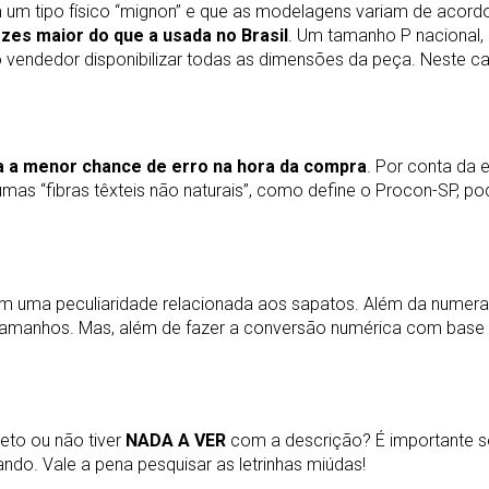
um tipo físico “mignon” e que as modelagens variam de acordo
es maior do que a usada no Brasil
. Um tamanho P nacional,
 o vendedor disponibilizar todas as dimensões da peça. Neste 
na a menor chance de erro na hora da compra
. Por conta da 
gumas “fibras têxteis não naturais”, como define o Procon-SP, p
m uma peculiaridade relacionada aos sapatos. Além da numera
amanhos. Mas, além de fazer a conversão numérica com base 
eto ou não tiver
NADA A VER
com a descrição? É importante 
do. Vale a pena pesquisar as letrinhas miúdas!