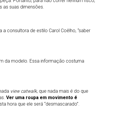
 peça. Portanto, para não correr nenhum risco,
as as suas dimensões.
a consultora de estilo Carol Coêlho, “saber
im da modelo. Essa informação costuma
amada
view catwalk
, que nada mais é do que
as.
Ver uma roupa em movimento é
esta hora que ele será “desmascarado”.